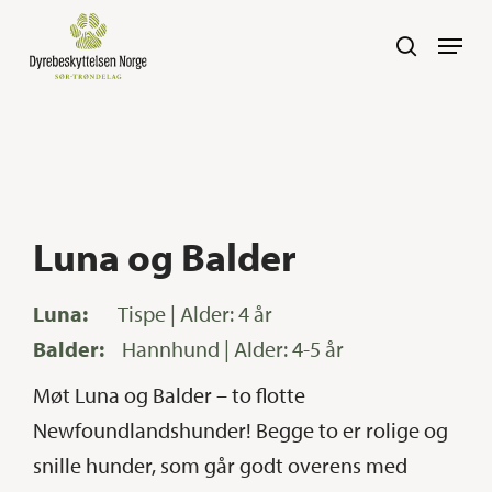
Skip
Navig
search
to
main
content
Luna og Balder
Luna:
Tispe | Alder: 4 år
Balder:
Hannhund | Alder: 4-5 år
Møt Luna og Balder – to flotte
Newfoundlandshunder! Begge to er rolige og
snille hunder, som går godt overens med