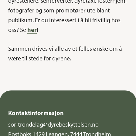
dyrestellere, senterverter, dyretaxi, fosterhjem,
fotografer og som promotører ute blant
publikum. Er du interessert i å bli frivillig hos
oss? Se
her
!
Sammen drives vi alle av et felles ønske om å
være til stede for dyrene.
Kontaktinformasjon
sor-trondelag@dyrebeskyttelsen.no
Postboks 1429 Leangen, 7444 Trondheim