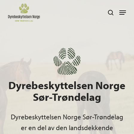
Skip
Navig
search
to
main
content
Dyrebeskyttelsen Norge
Sør-Trøndelag
Dyrebeskyttelsen Norge Sør-Trøndelag
er en del av den landsdekkende