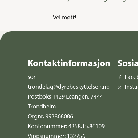
Vel møtt!
Kontaktinformasjon
Sosi
sor-
Face
trondelag@dyrebeskyttelsen.no
Inst
Postboks 1429 Leangen, 7444
Trondheim
Orgnr. 993868086
Kontonummer: 4358.15.86109
Vippsnummer: 132756