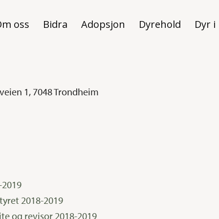
Om oss
Bidra
Adopsjon
Dyrehold
Dyr i
sveien 1, 7048 Trondheim
-2019
styret 2018-2019
mite og revisor 2018-2019