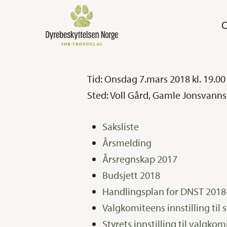
Skip
to
main
content
Tid: Onsdag 7.mars 2018 kl. 19.00
Sted: Voll Gård, Gamle Jonsvann
Saksliste
Årsmelding
Årsregnskap 2017
Trykk enter for å søke eller ESC for å lukke
Budsjett 2018
Handlingsplan for DNST 2018
Valgkomiteens innstilling til 
Styrets innstilling til valgko