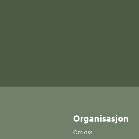
r
Organisasjon
Om oss