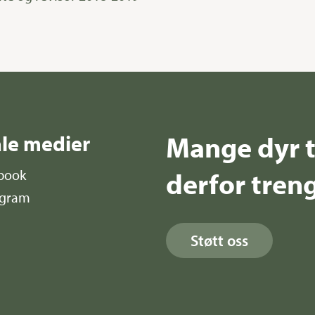
Mange dyr t
ale medier
derfor treng
book
agram
Støtt oss