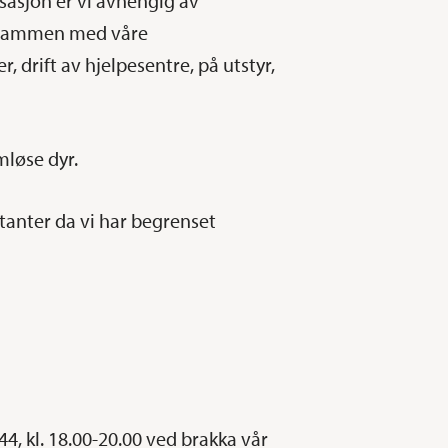
asjon er vi avhengig av
. Sammen med våre
 drift av hjelpesentre, på utstyr,
mløse dyr.
ntanter da vi har begrenset
 44, kl. 18.00-20.00 ved brakka vår