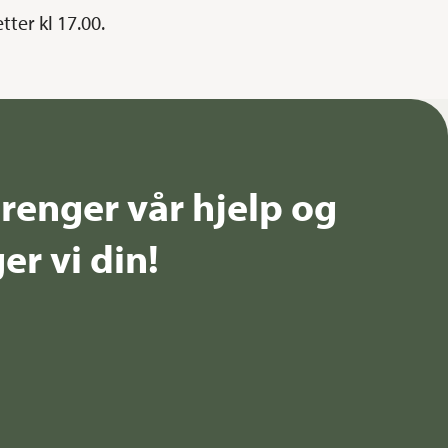
ter kl 17.00.
renger vår hjelp og
er vi din!