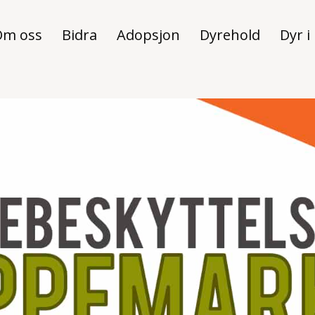
Om oss
Bidra
Adopsjon
Dyrehold
Dyr i