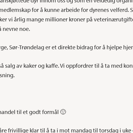
nskjøttede dyr innom oss og som en veldedig organis
 medlemskap for å kunne arbeide for dyrenes velferd
er vi årlig mange millioner kroner på veterinærutgifter,
 å nevne noe.
ge, Sør-Trøndelag er et direkte bidrag for å hjelpe hje
så salg av kaker og kaffe. Vi oppfordrer til å ta med ko
øsning.
andel til et godt formål 🙂
e frivillige klar til å ta i mot mandag til torsdag i uke