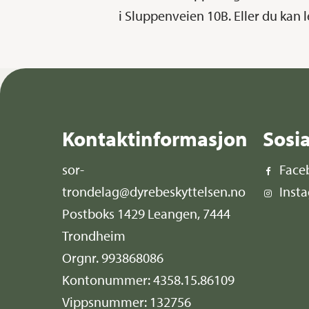
i Sluppenveien 10B. Eller du kan 
Kontaktinformasjon
Sosi
sor-
Face
trondelag@dyrebeskyttelsen.no
Inst
Postboks 1429 Leangen, 7444
Trondheim
Orgnr. 993868086
Kontonummer: 4358.15.86109
Vippsnummer: 132756