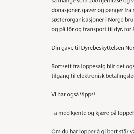
så mange som 200 hjemløse og va
donasjoner, gaver og penger fra
søsterorganisasjoner i Norge bruk
og på fôr og transport til dyr, for
Din gave til Dyrebeskyttelsen Nor
Bortsett fra loppesalg blir det og
tilgang til elektronisk betalingsl
Vi har også Vipps!
Ta med kjente og kjære på loppeh
Om du har lopper å gi bort står vår