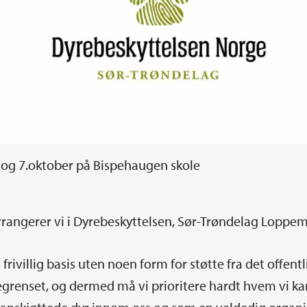
 og 7.oktober på Bispehaugen skole
rangerer vi i Dyrebeskyttelsen, Sør-Trøndelag Loppema
rivillig basis uten noen form for støtte fra det offentl
enset, og dermed må vi prioritere hardt hvem vi kan h