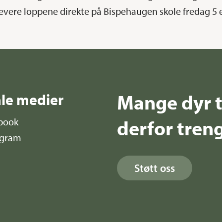
levere loppene direkte på Bispehaugen skole fredag 5 et
Mange dyr t
ale medier
derfor treng
book
agram
Støtt oss