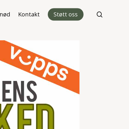
 nød
Kontakt
Støtt oss
search