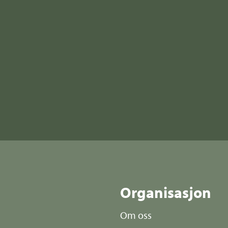
r
Organisasjon
Om oss