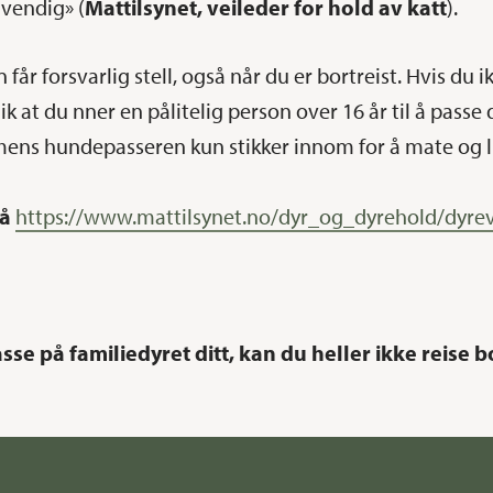
dvendig» (
Mattilsynet, veileder for hold av katt
).
 får forsvarlig stell, også når du er bortreist. Hvis d
ik at du nner en pålitelig person over 16 år til å passe
mens hundepasseren kun stikker innom for å mate og l
på
https://www.mattilsynet.no/dyr_og_dyrehold/dyreve
e på familiedyret ditt, kan du heller ikke reise b