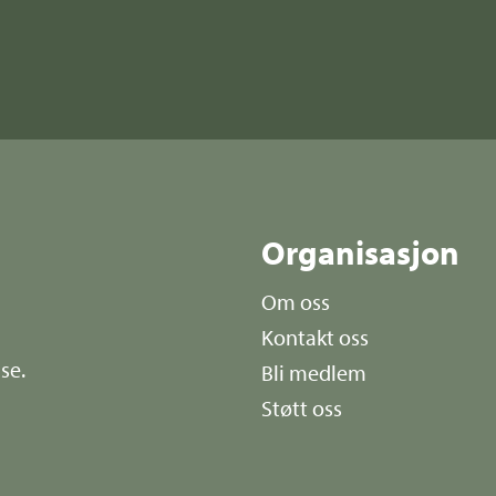
r
Organisasjon
Om oss
Kontakt oss
se.
Bli medlem
Støtt oss