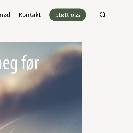
 nød
Kontakt
Støtt oss
search