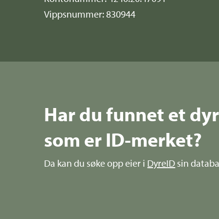
Vippsnummer: 830944
Har du funnet et dy
som er ID-merket?
Da kan du søke opp eier i
DyreID
sin databa