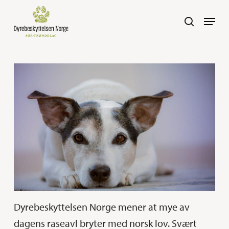
Skip
Navig
search
to
main
content
Dyrebeskyttelsen Norge mener at mye av
dagens raseavl bryter med norsk lov. Svært