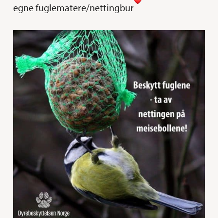
egne fuglematere/nettingbur