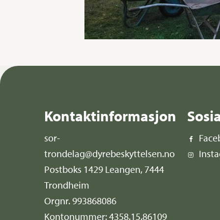
Kontaktinformasjon
Sosi
sor-
Face
trondelag@dyrebeskyttelsen.no
Inst
Postboks 1429 Leangen, 7444
Trondheim
Orgnr. 993868086
Kontonummer: 4358.15.86109