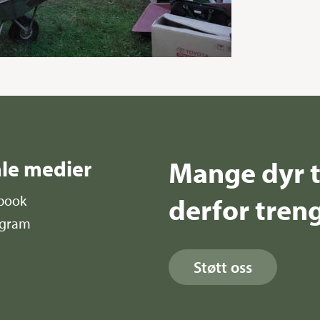
Mange dyr t
ale medier
derfor treng
book
agram
Støtt oss