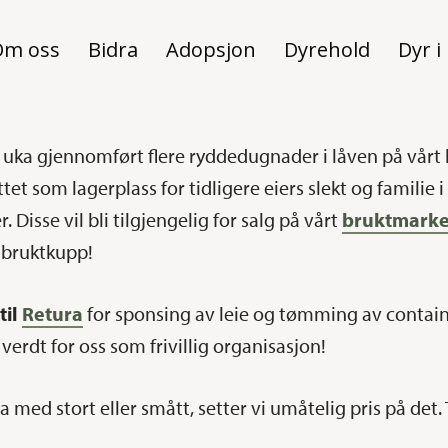
Om oss
Bidra
Adopsjon
Dyrehold
Dyr i
nne uka gjennomført flere ryddedugnader i låven på vår
et som lagerplass for tidligere eiers slekt og familie 
Disse vil bli tilgjengelig for salg på vårt
bruktmarke
 bruktkupp!
til
Retura
for sponsing av leie og tømming av contain
erdt for oss som frivillig organisasjon!
ra med stort eller smått, setter vi umåtelig pris på det