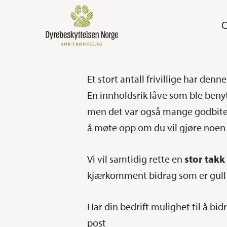
Skip
to
main
content
Et stort antall frivillige har de
En innholdsrik låve som ble benytt
men det var også mange godbiter. 
å møte opp om du vil gjøre noen
Vi vil samtidig rette en
stor takk 
kjærkomment bidrag som er gull v
Har din bedrift mulighet til å bid
post