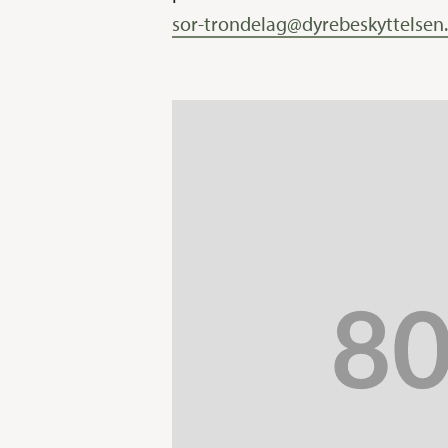
sor-trondelag@dyrebeskyttelsen
Trykk enter for å søke eller ESC for å lukke