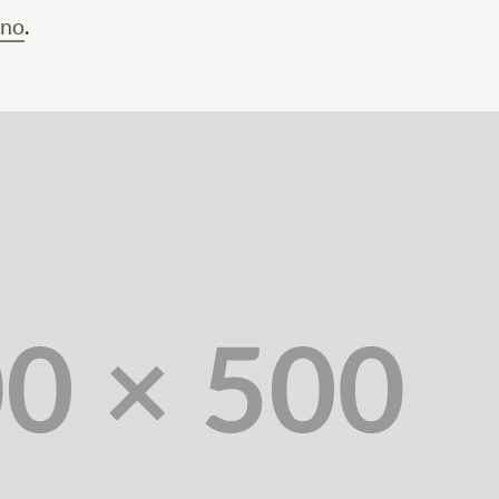
.no
.