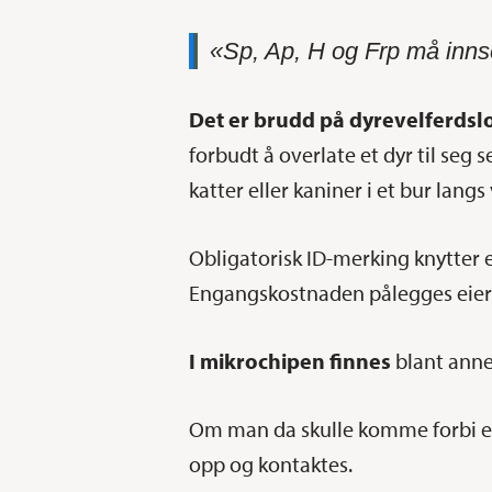
«Sp, Ap, H og Frp må innse
Det er brudd på dyrevelferds
forbudt å overlate et dyr til seg s
katter eller kaniner i et bur langs
Obligatorisk ID-merking knytter 
Engangskostnaden pålegges eier
I mikrochipen finnes
blant anne
Om man da skulle komme forbi en 
opp og kontaktes.