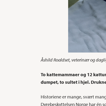
Trykk enter for å søke eller ESC for å lukke
Åshild Roaldset, veterinær og dagli
To kattemammaer og 12 kattung
dumpet, to sultet i hjel. Drukne
Historiene er mange, svært mange,
Dyrebeskyttelsen Norge har én 