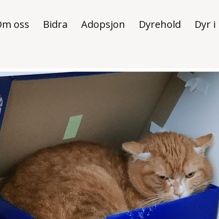
Om oss
Bidra
Adopsjon
Dyrehold
Dyr i