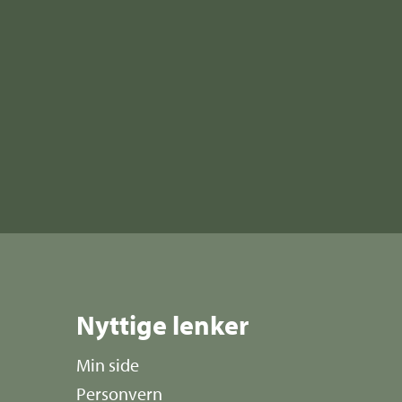
Nyttige lenker
Min side
Personvern