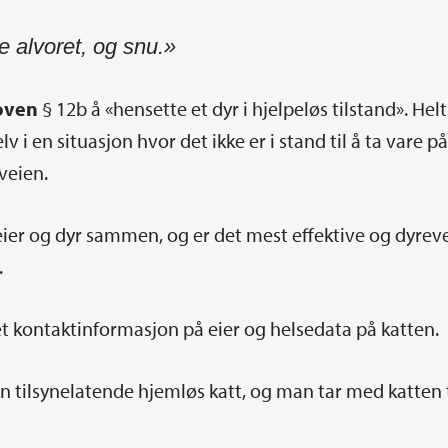
 alvoret, og snu.»
loven
§ 12b å «hensette et dyr i hjelpeløs tilstand». Hel
elv i en situasjon hvor det ikke er i stand til å ta vare 
 veien.
eier og dyr sammen, og er det mest effektive og dyrev
.
t kontaktinformasjon på eier og helsedata på katten.
tilsynelatende hjemløs katt, og man tar med katten til