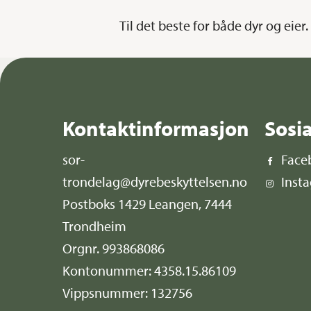
Til det beste for både dyr og eier.
Kontaktinformasjon
Sosi
sor-
Face
trondelag@dyrebeskyttelsen.no
Inst
Postboks 1429 Leangen, 7444
Trondheim
Orgnr. 993868086
Kontonummer: 4358.15.86109
Vippsnummer: 132756