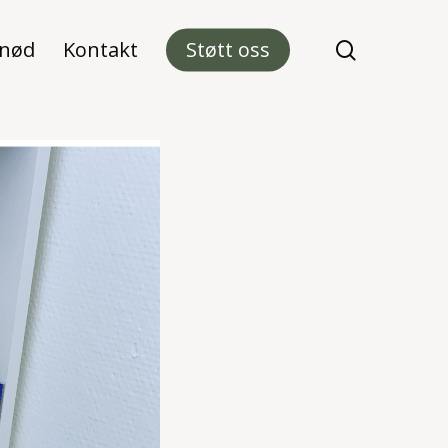
 nød
Kontakt
Støtt oss
search