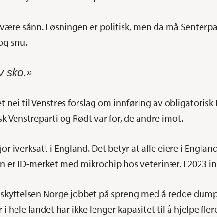
 være sånn. Løsningen er politisk, men da må Senterpa
og snu.
v sko.»
 nei til Venstres forslag om innføring av obligatorisk 
sk Venstreparti og Rødt var for, de andre imot.
 fjor iverksatt i England. Det betyr at alle eiere i Engl
en er ID-merket med mikrochip hos veterinær. I 2023 i
ebeskyttelsen Norge jobbet på spreng med å redde dum
 hele landet har ikke lenger kapasitet til å hjelpe fler