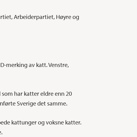
rtiet, Arbeiderpartiet, Høyre og
ID-merking av katt. Venstre,
and som har katter eldre enn 20
nnførte Sverige det samme.
pede kattunger og voksne katter.
e.