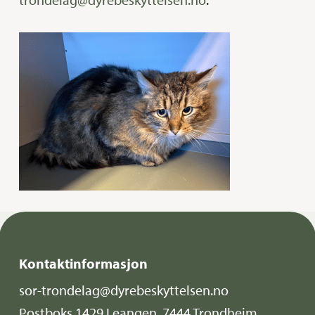
Kontaktinformasjon
sor-trondelag@dyrebeskyttelsen.no
Postboks 1429 Leangen, 7444 Trondheim