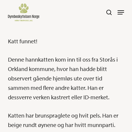
Skip
Navig
search
to
main
content
Katt funnet!
Denne hannkatten kom inn til oss fra Storås i
Orkland kommune, hvor han hadde blitt
observert gående hjemløs ute over tid
sammen med flere andre katter. Han er
dessverre verken kastrert eller ID-merket.
Katten har brunspraglete og hvit pels. Han er
beige rundt øynene og har hvitt munnparti.