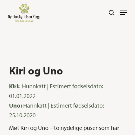
Skip
Navig
search
to
main
content
Kiri og Uno
Kiri:
Hunnkatt | Estimert fødselsdato:
01.01.2022
Uno:
Hannkatt | Estimert fødselsdato:
25.10.2020
Møt Kiri og Uno – to nydelige puser som har