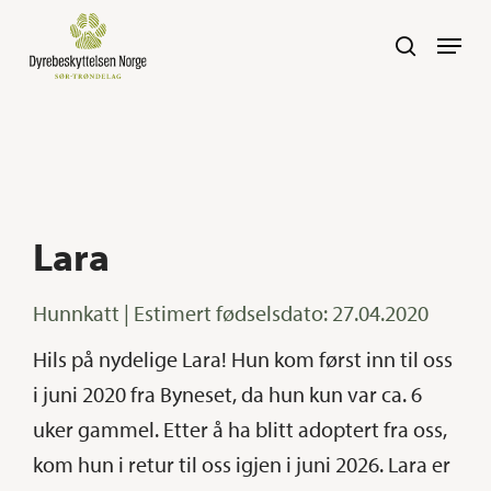
Skip
Navig
search
to
main
content
Lara
Hunnkatt | Estimert fødselsdato: 27.04.2020
Hils på nydelige Lara! Hun kom først inn til oss
i juni 2020 fra Byneset, da hun kun var ca. 6
uker gammel. Etter å ha blitt adoptert fra oss,
kom hun i retur til oss igjen i juni 2026. Lara er