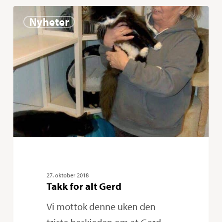
Takk
0
Nyheter
for
alt
Gerd
27. oktober 2018
Takk for alt Gerd
Vi mottok denne uken den