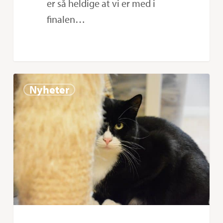
er så heldige at vi er med i
finalen…
Har
0
Nyheter
du
kastrert
katten
din?