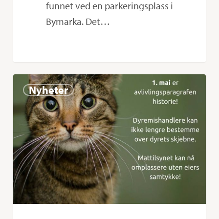
funnet ved en parkeringsplass i
Bymarka. Det…
Avlivningsparagrafen
0
Nyheter
er
historie!