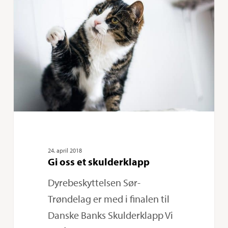
oss
et
skulderklapp
24. april 2018
Gi oss et skulderklapp
Dyrebeskyttelsen Sør-
Trøndelag er med i finalen til
Danske Banks Skulderklapp Vi