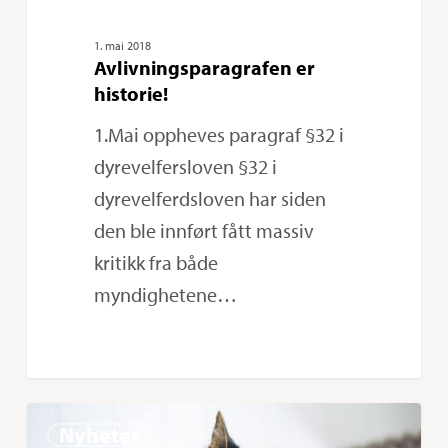
1. mai 2018
Avlivningsparagrafen er
historie!
1.Mai oppheves paragraf §32 i
dyrevelfersloven §32 i
dyrevelferdsloven har siden
den ble innført fått massiv
kritikk fra både
myndighetene…
Gi
0
Nyheter