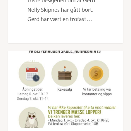
triste beskjeden om at Gerd
Nelly Skipnes har gått bort.
Gerd har vært en trofast…
Loppemarked
0
Nyheter