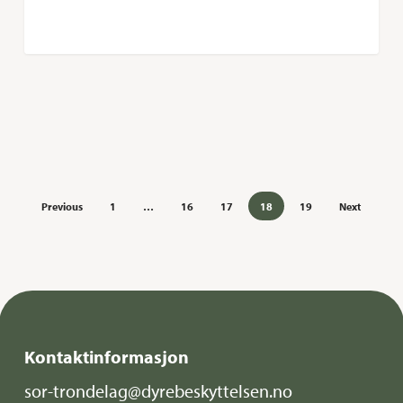
Previous
1
…
16
17
18
19
Next
Kontaktinformasjon
sor-trondelag@dyrebeskyttelsen.no