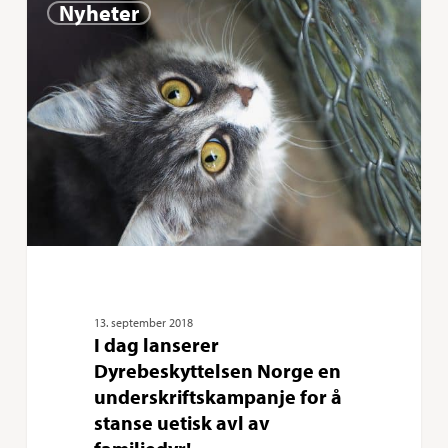
0
Nyheter
dag
lanserer
Dyrebeskyttelsen
Norge
en
underskriftskampanje
for
å
stanse
uetisk
13. september 2018
I dag lanserer
avl
Dyrebeskyttelsen Norge en
av
underskriftskampanje for å
familiedyr!
stanse uetisk avl av