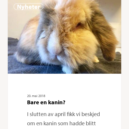
Bare
0
Nyheter
en
kanin?
20. mai 2018
Bare en kanin?
I slutten av april fikk vi beskjed
om en kanin som hadde blitt