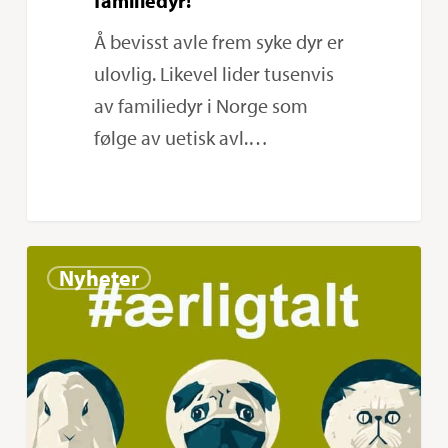
familiedyr!
Å bevisst avle frem syke dyr er
ulovlig. Likevel lider tusenvis
av familiedyr i Norge som
følge av uetisk avl.…
Ærlig
0
Nyheter
talt