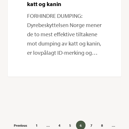
katt og kanin
FORHINDRE DUMPING:
Dyrebeskyttelsen Norge mener
de to mest effektive tiltakene
mot dumping av katt og kanin,
er lovpålagt ID-merking og…
Previous
1
…
4
5
6
7
8
…