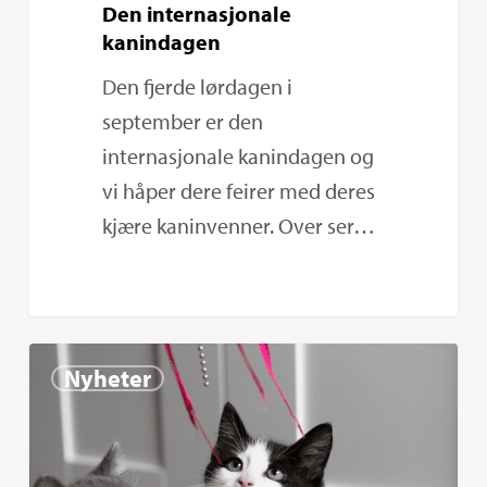
Den internasjonale
kanindagen
Den fjerde lørdagen i
september er den
internasjonale kanindagen og
vi håper dere feirer med deres
kjære kaninvenner. Over ser…
Den
0
Nyheter
internasjonale
testamentdagen