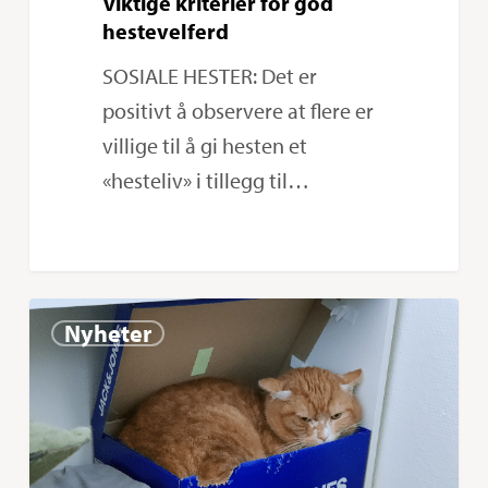
Viktige kriterier for god
hestevelferd
SOSIALE HESTER: Det er
positivt å observere at flere er
villige til å gi hesten et
«hesteliv» i tillegg til…
Redd
0
Nyheter
kattene