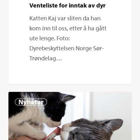
Venteliste for inntak av dyr
Katten Kaj var sliten da han
kom inn til oss, etter å ha gått
ute lenge. Foto:
Dyrebeskyttelsen Norge Sør-
Trøndelag…
Til
0
Nyheter
alle
frivillige:
Dere
er