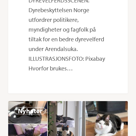
DYREVELFERDSSCENEN:
Dyrebeskyttelsen Norge
utfordrer politikere,
myndigheter og fagfolk på
tiltak for en bedre dyrevelferd
under Arendalsuka.
ILLUSTRASJONSFOTO: Pixabay
Hvorfor brukes…
Ønsker
0
Nyheter
du
å
bli