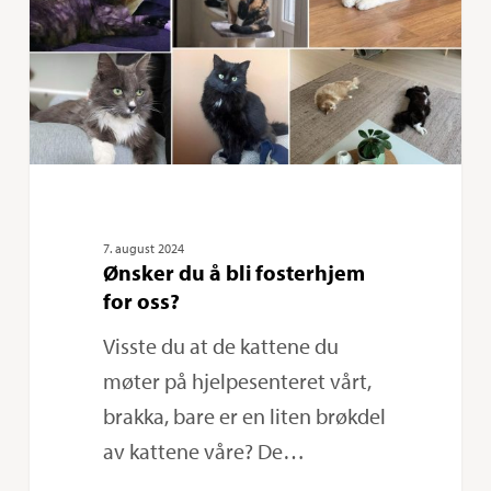
fosterhjem
for
oss?
7. august 2024
Ønsker du å bli fosterhjem
for oss?
Visste du at de kattene du
møter på hjelpesenteret vårt,
brakka, bare er en liten brøkdel
av kattene våre? De…