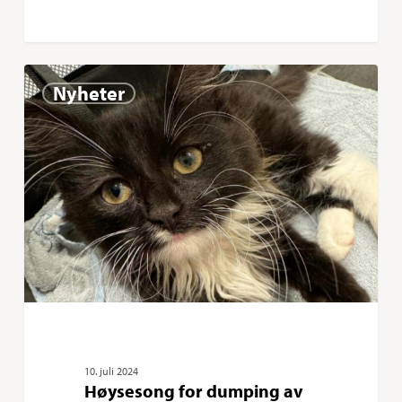
Høysesong
0
Nyheter
for
dumping
av
katt
og
kanin
10. juli 2024
Høysesong for dumping av