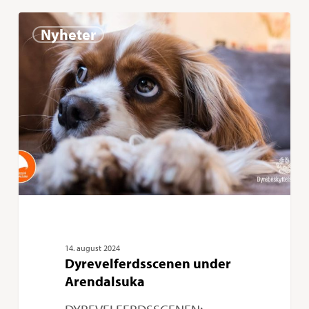
Dyrevelferdsscenen
0
Nyheter
under
Arendalsuka
14. august 2024
Dyrevelferdsscenen under
Arendalsuka